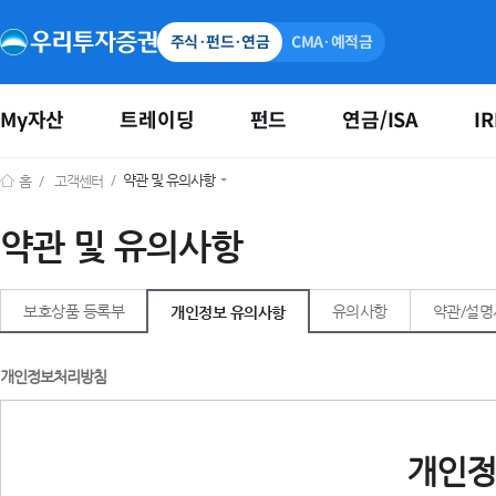
주식·펀드·연금
CMA·예적금
My자산
트레이딩
펀드
연금/ISA
IR
/
약관 및 유의사항
홈
/
고객센터
약관 및 유의사항
보호상품 등록부
유의사항
약관/설명
개인정보 유의사항
개인정보처리방침
개인정