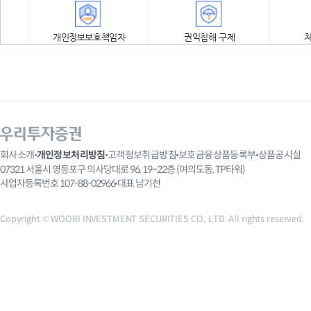
개인정보보호책임자
권익침해 구제
목차
제1조 개인정보의 처리 목적
회사소개
개인정보처리방침
고객정보취급방침
보호금융상품등록부
상품공시실
제2조 처리하는 개인정보의 항목
07321 서울시 영등포구 의사당대로 96, 19~22층 (여의도동, TP타워)
제3조 14세 미만 아동의 개인정보 처리
사업자등록번호 107-88-02966
대표 남기천
제4조 개인정보의 처리 및 보유기간
Copyright © WOORI INVESTMENT SECURITIES CO., LTD. All rights reserved.
제5조 개인정보의 파기 절차 및 방법
제6조 개인정보의 제3자 제공
제7조 추가적인 이용·제공이 지속적으로 발생 시 판단 기준
제8조 개인정보 처리업무의 위탁