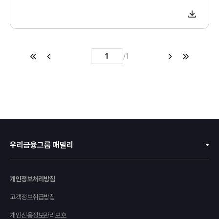
첫
이
다
마
/
1
페
전
음
지
이
페
페
막
지
이
이
페
지
지
이
지
우리금융그룹 패밀리
우리금융지주
개인정보처리방침
우리은행
고객정보취급방침
동양생명
개인신용정보관리보호