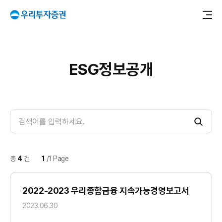
메
ESG정보공개
E
S
G
총
4
건
1
/
1
Page
정
2022-2023 우리종합금융 지속가능경영보고서
보
2023.06.30
공